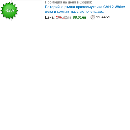
Промоция на деня в Плевен:
Промоция на деня в София:
Рафтинг по река Струма с инструктор и
Батерийна ръчна прахосмукачка CVH 2 White:
-20%
-17%
екипировка, плюс въжена градина и сп..
лека и компактна, с включена до..
99
99
:
:
44
44
:
:
21
21
Цена:
Цена:
107.57лв
105.42лв
86.06лв
88.01лв