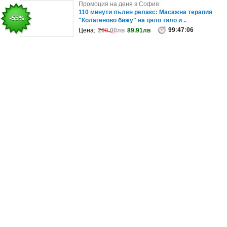
Промоция на деня в София:
Промоция на деня в София:
Пакет от 4 индивидуални психологически
110 минути пълен релакс: Масажна терапия
-30%
-55%
консултации - в кабинет или онлайн
"Колагеново бижу" на цяло тяло и ..
99
99
:
47
:
47
:
06
:
06
Цена:
Цена:
200лв
200.00лв
140.00лв
89.91лв