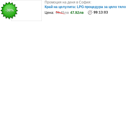
Промоция на деня в София:
Промоция на деня в София:
Морски релакс в Китен: 5 нощувки със закуски и
Край на целулита: LPG процедура за цяло тяло
-17%
-30%
вечери, плюс басейн
99
:
13
:
03
Цена:
68.45лв
47.92лв
31
:
12
:
59
Цена:
586.75лв
488.96лв