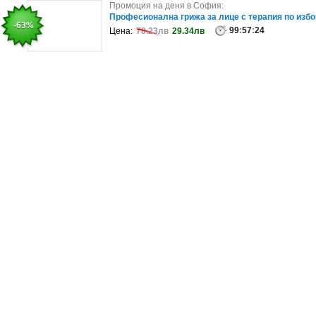
Промоция на деня в Добрич:
Промоция на деня в София:
Лято в Китен: Нощувка на база All Inclusive, плюс
Професионална грижа за лице с терапия по избо
-15%
-63%
анимация и външен басейн
99
:
57
:
24
Цена:
78.23лв
29.34лв
99
:
57
:
20
Цена:
737.35лв
626.75лв