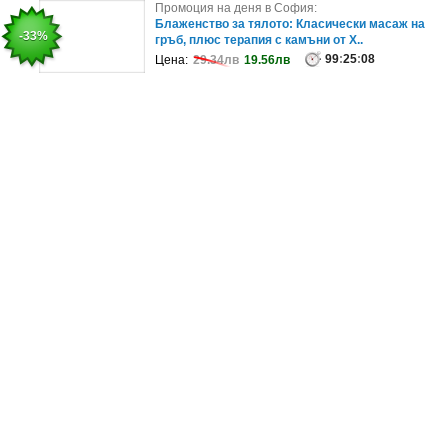
Промоция на деня в София:
Промоция на деня в София:
Кино Арена The Mall представя прожекция на
Блаженство за тялото: Класически масаж на
-10%
-33%
Летен концерт на Андре Рийо пре..
гръб, плюс терапия с камъни от Х..
99
99
:
:
26
25
:
:
08
08
Цена:
Цена:
20.01лв
29.34лв
17.99лв
19.56лв