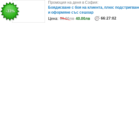
Промоция на деня в София:
Промоция на деня в София:
Подарете си 50 минути дълбокотъканен масаж
Боядисване с боя на клиента, плюс подстригван
-50%
-33%
на гръб и ръце с билково масажн..
и оформяне със сешоар
99
66
:
:
27
27
:
:
02
02
Цена:
Цена:
95.84лв
60.00лв
47.92лв
40.00лв