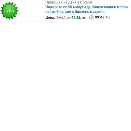
Промоция на деня в София:
Промоция на деня в София:
Освежаващо лято в Кранево: Нощувка със
Подарете си 50 минути дълбокотъканен масаж
-24%
-50%
закуска и възможност за вечеря, плю..
на гръб и ръце с билково масажн..
57
99
:
:
43
43
:
:
41
45
Цена:
Цена:
80.19лв
95.84лв
60.63лв
47.92лв