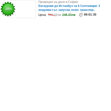
Промоция на деня в София:
Промоция на деня в София:
Цял ден летен релакс в Банкя през Септември:
Екскурзия до Истанбул за 6 Септември: 3
-33%
-20%
Ползване на басейн с минералн..
нощувки със закуски, плюс транспор..
99
:
99
01
:
:
01
26
:
30
Цена:
Цена:
29.34лв
309.02лв
19.56лв
246.43лв