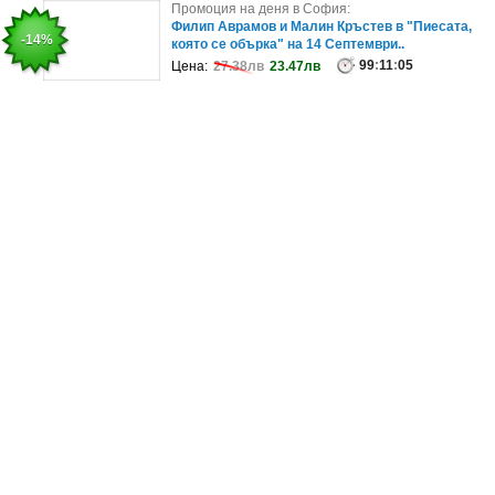
Промоция на деня в София:
Промоция на деня в София:
Вътрешно и външно почистване на автомобил,
Филип Аврамов и Малин Кръстев в "Пиесата,
-20%
-14%
плюс пица "Маргарита"
която се обърка" на 14 Септември..
99
99
:
:
10
11
:
:
05
01
Цена:
Цена:
64.54лв
27.38лв
51.63лв
23.47лв