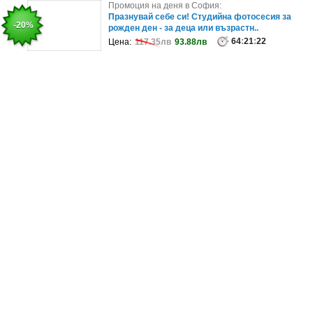
Промоция на деня в София:
Промоция на деня в София:
Еднодневна екскурзия до езерото Керкини в
Празнувай себе си! Студийна фотосесия за
-30%
-20%
Гърция - през Септември, Октомвр..
рожден ден - за деца или възрастн..
99
64
:
21
:
21
:
22
:
22
Цена:
Цена:
97.79лв
117.35лв
68.45лв
93.88лв