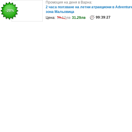
Промоция на деня в София:
Промоция на деня в Варна:
Професионална семейна фотосесия в студио
2 часа ползване на летни атракциони в Adventur
-53%
-20%
или на открито
зона Мальовица
99
99
:
39
:
39
:
27
:
31
Цена:
Цена:
189.77лв
39.12лв
31.29лв
89.67лв