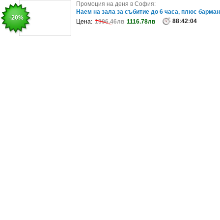
Промоция на деня в Пловдив:
Промоция на деня в София:
Екскурзия до Барселона: 3 нощувки със закуски
Наем на зала за събитие до 6 часа, плюс барман
-32%
-20%
плюс самолетен транспорт
88
:
42
:
04
Цена:
1396.46лв
1116.78лв
40
:
42
:
08
Цена:
1230.22лв
839.05лв