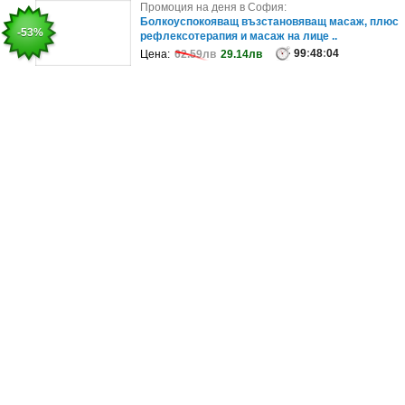
Промоция на деня в София:
Промоция на деня в София:
Парасейлинг в Св.Св. Константин и Елена - за
Болкоуспокояващ възстановяващ масаж, плюс
-10%
-53%
един или двама
рефлексотерапия и масаж на лице ..
99
88
:
48
:
48
:
04
:
04
Цена:
Цена:
136.91лв
62.59лв
29.14лв
123.22лв