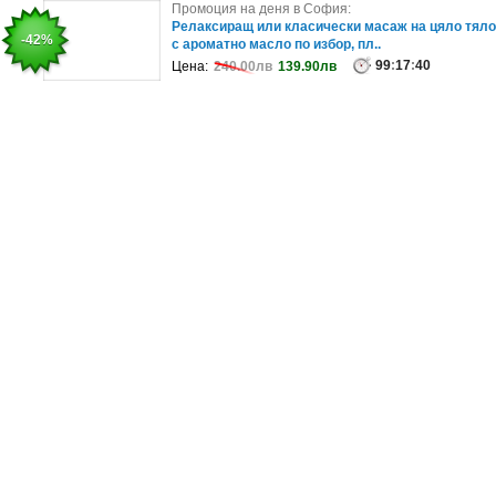
Промоция на деня в София:
Промоция на деня в София:
3 LPG процедури вакуумно-ролков масаж на цял
Релаксиращ или класически масаж на цяло тяло
-30%
-42%
тяло
с ароматно масло по избор, пл..
51
99
:
:
17
17
:
:
40
40
Цена:
Цена:
164.29лв
240.00лв
115.00лв
139.90лв