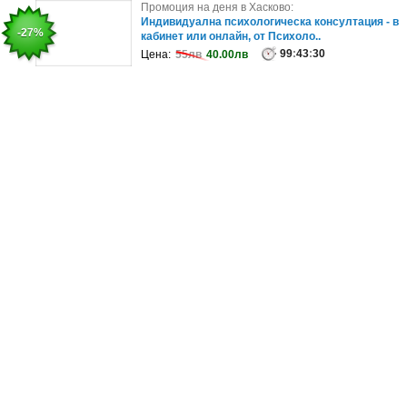
Промоция на деня в София:
Промоция на деня в Хасково:
Летен релакс в Банско: 2 или 3 нощувки със
Индивидуална психологическа консултация - в
-15%
-27%
закуски и възможност за вечери,..
кабинет или онлайн, от Психоло..
99
:
43
99
:
30
:
43
:
26
Цена:
Цена:
170.94лв
55лв
40.00лв
144.73лв