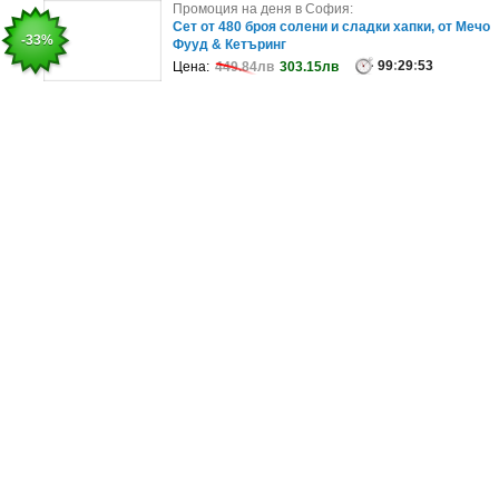
Промоция на деня в София:
Промоция на деня в София:
Сет "Urban Pro" със 110 броя солени и сладки
Сет от 480 броя солени и сладки хапки, от Мечо
-73%
-33%
гурме коктейлни хапки в 4 пла..
Фууд & Кетъринг
99
99
:
29
:
29
:
57
:
53
Цена:
Цена:
254.16лв
449.84лв
68.36лв
303.15лв