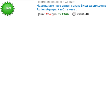
Промоция на деня в София:
Промоция на деня в София:
Годишен технически преглед на лек автомобил,
На аквапарк през целия сезон: Вход за цял ден в
-20%
-10%
джип, ван или товарен автомоб..
Action Aquapark в Слънчев ..
99
99
:
:
44
44
:
:
52
48
Цена:
Цена:
97.79лв
72.37лв
78.23лв
65.13лв