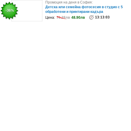
Промоция на деня в София:
Промоция на деня в София:
Ламиниране на мигли или вежди, плюс
Детска или семейна фотосесия в студио с 5
-46%
-36%
боядисване
обработени и принтирани кадъра
99
:
13
:
13
07
:
13
:
03
Цена:
Цена:
80лв
76.28лв
43лв
48.90лв