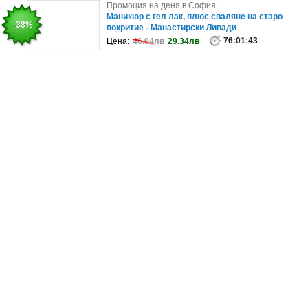
Промоция на деня в София:
Промоция на деня в София:
Покори вълните! Изживей незабравим адренали
Маникюр с гел лак, плюс сваляне на старо
-10%
-38%
с джет за един или двама - на..
покритие - Манастирски Ливади
99
76
:
:
01
01
:
:
43
43
Цена:
Цена:
78.23лв
46.94лв
70.41лв
29.34лв