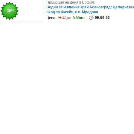
Промоция на деня в Плевен:
Промоция на деня в София:
Летен релакс в Цигов чарк: 3 нощувки със
Водни забавления край Асеновград: Целодневе
-15%
-20%
закуски и вечери, плюс релакс зона
вход за басейн, в с. Мулдава
99
:
59
99
:
:
52
59
:
52
Цена:
Цена:
424.42лв
11.73лв
9.39лв
360.75лв