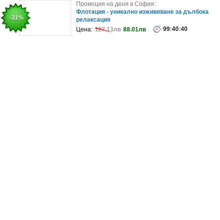
Промоция на деня в Варна:
Промоция на деня в София:
Подари релакс в Златни пясъци: SPA ден с
Флотация - уникално изживяване за дълбока
-50%
-31%
включен обяд, плюс комплимент - м..
релаксация
99
99
:
40
:
40
:
36
:
40
Цена:
Цена:
79.99лв
127.13лв
40.00лв
88.01лв