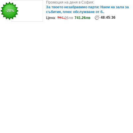
Промоция на деня в София:
Промоция на деня в София:
За вкусен празник: Сет Event Large с 400 сладки
За твоето незабравимо парти: Наем на зала за
-50%
-20%
солени микс хапки
събития, плюс обслужване от б..
99
48
:
:
45
45
:
:
40
36
Цена:
Цена:
508.42лв
927.06лв
254.16лв
741.26лв