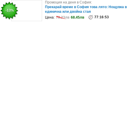
Промоция на деня в София:
Промоция на деня в София:
Боядисване на коса с белгийска боя Code Zero,
Прекарай време в София това лято: Нощувка в
-43%
-13%
плюс масажно измиване, подст..
единична или двойна стая
77
99
:
16
:
16
:
53
:
53
Цена:
Цена:
120.01лв
78.23лв
68.45лв
68.45лв