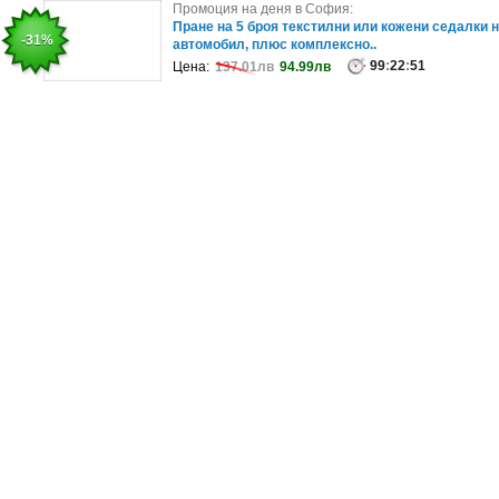
Промоция на деня в Бургас:
Промоция на деня в София:
Релакс в Св. св. Константин и Елена през Август
Пране на 5 броя текстилни или кожени седалки 
-25%
-31%
Нощувка в студио или апар..
автомобил, плюс комплексно..
99
99
:
22
:
22
:
51
:
47
Цена:
Цена:
195.58лв
137.01лв
146.69лв
94.99лв