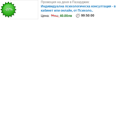
Промоция на деня в София:
Промоция на деня в Пазарджик:
Почистване на зъбен камък и оцветявания с
Индивидуална психологическа консултация - в
-79%
-27%
ултразвук, плюс полиране с AirFl..
кабинет или онлайн, от Психоло..
99
99
:
50
:
50
:
00
:
00
Цена:
Цена:
120лв
55лв
40.00лв
25лв