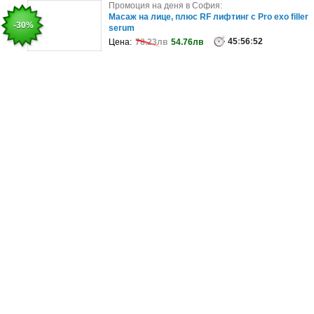
Промоция на деня в София:
Промоция на деня в София:
Екскурзия до Барселона: 3 нощувки със закуски
Масаж на лице, плюс RF лифтинг с Pro exo filler
-32%
-30%
плюс самолетен транспорт
serum
45
:
56
45
:
:
52
56
:
52
Цена:
Цена:
1230.22лв
78.23лв
54.76лв
839.05лв