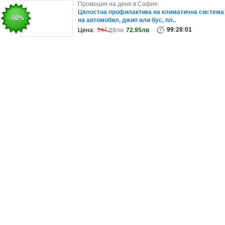
Промоция на деня в София:
Промоция на деня в София:
Цял ден ползване на термална зона
Цялостна профилактика на климатична система
-20%
-50%
на автомобил, джип или бус, пл..
99
:
27
:
57
Цена:
25лв
19.89лв
99
:
28
:
01
Цена:
147.08лв
72.95лв