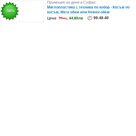
Промоция на деня в Варна:
Промоция на деня в София:
Експресно копиране на снимки в размер по избор
Миглопластика с техника по избор - Косъм по
-30%
-50%
плюс подарък - фотоалбум и..
косъм, Мега обем или Нежен обем
99
:
99
48
:
:
48
40
:
36
Цена:
Цена:
25.00лв
90лв
44.80лв
17.41лв