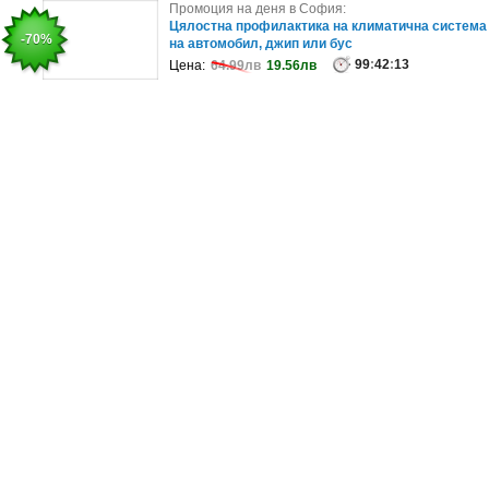
Промоция на деня в София:
Промоция на деня в София:
Лека просветляваща и хидратираща терапия на
Цялостна профилактика на климатична система
-37%
-70%
лице
на автомобил, джип или бус
99
84
:
42
:
42
:
13
:
13
Цена:
Цена:
154.51лв
64.99лв
19.56лв
97.77лв