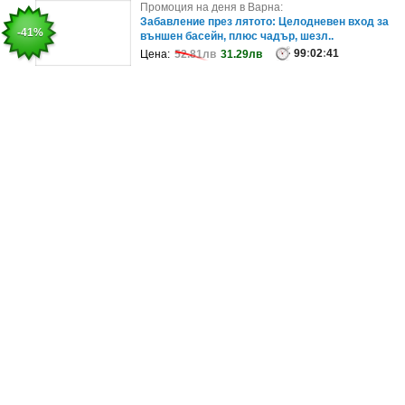
Промоция на деня в София:
Промоция на деня в Варна:
Маникюр с гел лак, плюс сваляне на старо
Забавление през лятото: Целодневен вход за
-50%
-41%
покритие
външен басейн, плюс чадър, шезл..
99
:
02
:
99
45
:
02
:
41
Цена:
Цена:
70лв
52.81лв
35лв
31.29лв