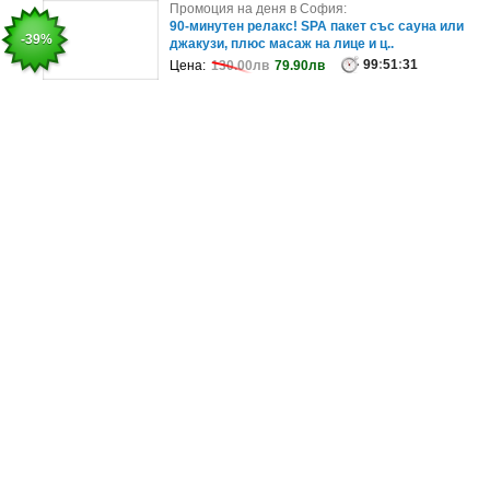
Промоция на деня в София:
Промоция на деня в София:
Арменска страст на скара: Телешки кебап или
90-минутен релакс! SPA пакет със сауна или
-31%
-39%
свински ребърца, с възможност ..
джакузи, плюс масаж на лице и ц..
63
99
:
51
:
51
:
27
:
31
Цена:
Цена:
25.90лв
130.00лв
17.90лв
79.90лв