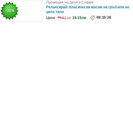
Промоция на деня в София:
Промоция на деня в София:
Болкоуспокояващ възстановяващ масаж, плюс
Релаксирай: Класически масаж на гръб или на
-53%
-31%
рефлексотерапия и масаж на лице ..
цяло тяло
99
99
:
:
35
35
:
:
26
26
Цена:
Цена:
62.59лв
35.01лв
29.14лв
24.15лв