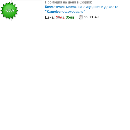
Промоция на деня в София:
Промоция на деня в София:
Филип Аврамов и Малин Кръстев в "Пиесата,
Козметичен масаж на лице, шия и деколте
-14%
-30%
която се обърка" на 14 Септември..
"Кадифено докосване"
99
:
11
:
99
49
:
12
:
49
Цена:
Цена:
27.38лв
50лв
35лв
23.47лв