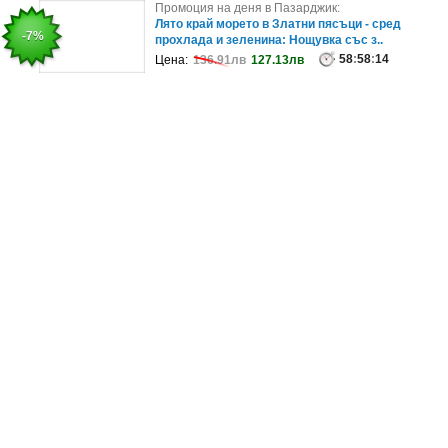
Промоция на деня в София:
Промоция на деня в Пазарджик:
Релакс в Св. св. Константин и Елена през Август
Лято край морето в Златни пясъци - сред
-25%
-7%
Нощувка в студио или апар..
прохлада и зеленина: Нощувка със з..
99
58
:
:
58
58
:
:
14
14
Цена:
Цена:
195.58лв
136.91лв
146.69лв
127.13лв