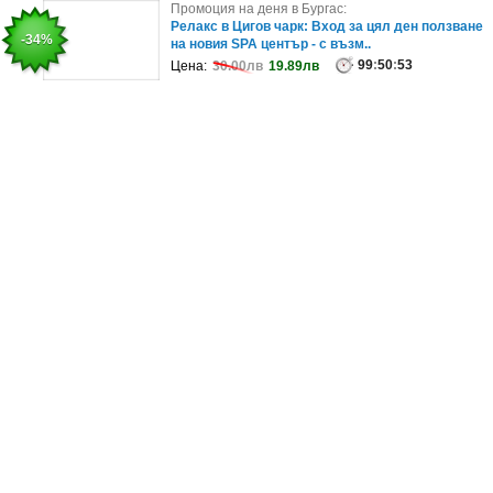
Промоция на деня в София:
Промоция на деня в Бургас:
Релаксирай: Класически масаж на гръб или на
Релакс в Цигов чарк: Вход за цял ден ползване
-31%
-34%
цяло тяло
на новия SPA център - с възм..
99
99
:
:
50
50
:
:
57
53
Цена:
Цена:
35.01лв
30.00лв
24.15лв
19.89лв