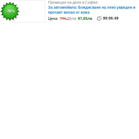
Промоция на деня в София:
Промоция на деня в София:
Еднократна тренировка по Pilates Reformer
За автомобила: Боядисване на леко увреден и
-75%
-30%
протрит волан от кожа
99
:
06
:
49
Цена:
40.00лв
9.90лв
99
:
06
:
49
Цена:
139.00лв
97.05лв