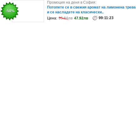
Промоция на деня в София:
Промоция на деня в София:
Цял ден ползване на басейн, плюс хапване по
Потопете се в свежия аромат на лимонена трева
-25%
-50%
избор
и се насладете на класически..
99
99
:
:
11
11
:
:
19
23
Цена:
Цена:
78.23лв
95.84лв
58.67лв
47.92лв