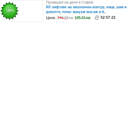
Промоция на деня в Благоевград:
Промоция на деня в София:
Летни емоции в Слънчев бряг - на 100 метра от
RF лифтинг на околоочен контур, лице, шия и
-17%
-30%
плажа: Нощувка на база All I..
деколте, плюс вакуум масаж и б..
99
52
:
57
:
57
:
18
:
22
Цена:
Цена:
117.35лв
149.99лв
97.79лв
105.01лв