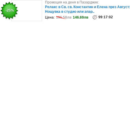
Промоция на деня в София:
Промоция на деня в Пазарджик:
Парасейлинг в Св.Св. Константин и Елена - за
Релакс в Св. св. Константин и Елена през Август
-10%
-25%
един или двама
Нощувка в студио или апар..
30
99
:
:
17
17
:
:
06
02
Цена:
Цена:
136.91лв
195.58лв
123.22лв
146.69лв