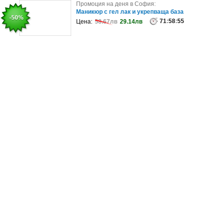
Промоция на деня в София:
Промоция на деня в София:
Боядисване на коса с белгийска боя Code Zero,
Маникюр с гел лак и укрепваща база
-43%
-50%
плюс масажно измиване, подст..
71
:
58
:
55
Цена:
58.67лв
29.14лв
99
:
58
:
55
Цена:
120.01лв
68.45лв