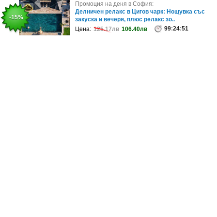
Промоция на деня в София:
Промоция на деня в София:
RF лифтинг на околоочен контур, лице, шия и
Делничен релакс в Цигов чарк: Нощувка със
-30%
-15%
деколте, плюс вакуум масаж и б..
закуска и вечеря, плюс релакс зо..
64
99
:
:
24
24
:
:
55
51
Цена:
Цена:
149.99лв
125.17лв
105.01лв
106.40лв