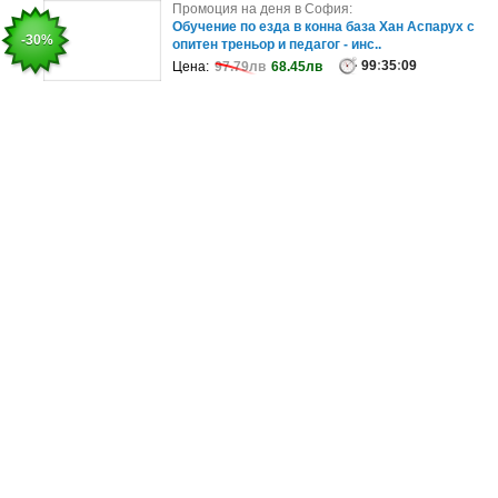
Промоция на деня в Сливен:
Промоция на деня в София:
Отдих в Троянския Балкан: Нощувка със закуск
Обучение по езда в конна база Хан Аспарух с
-17%
-30%
и вечеря, плюс релакс зона, ..
опитен треньор и педагог - инс..
99
99
:
35
:
35
:
09
:
09
Цена:
Цена:
120.01лв
97.79лв
68.45лв
100.00лв