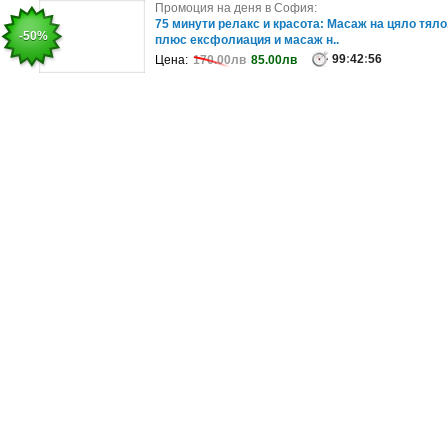
Промоция на деня в София:
Промоция на деня в София:
SPA педикюр, плюс лакиране с гел лак
75 минути релакс и красота: Масаж на цяло тяло
-33%
-50%
плюс ексфолиация и масаж н..
33
:
42
:
56
Цена:
88.01лв
58.67лв
99
:
42
:
56
Цена:
170.00лв
85.00лв