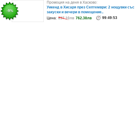
Промоция на деня в София:
Промоция на деня в Хасково:
Професионално почистване на единична фурна
Уикенд в Хисаря през Септември: 2 нощувки със
-36%
-9%
закуски и вечери в помещение..
99
:
49
:
57
Цена:
97.79лв
62.59лв
99
:
49
:
53
Цена:
837.10лв
762.38лв