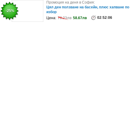
Промоция на деня в София:
Промоция на деня в София:
Антиейдж терапия за лице: RF, вакуум масаж,
Цял ден ползване на басейн, плюс хапване по
-30%
-25%
плюс EMS и бонус - хидратираща..
избор
50
02
:
:
52
52
:
:
10
06
Цена:
Цена:
94.99лв
78.23лв
66.50лв
58.67лв