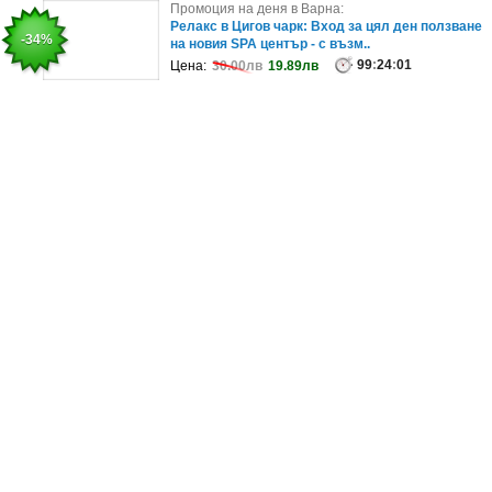
Промоция на деня в София:
Промоция на деня в Варна:
Вип комплексно почистване за лек автомобил
Релакс в Цигов чарк: Вход за цял ден ползване
-35%
-34%
на новия SPA център - с възм..
10
:
24
:
05
Цена:
166.25лв
107.57лв
99
:
24
:
01
Цена:
30.00лв
19.89лв