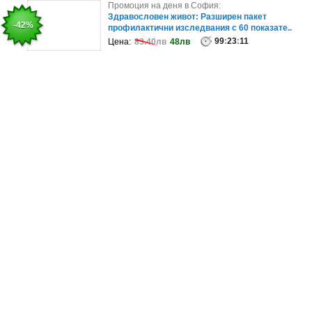
Промоция на деня в София:
Промоция на деня в София:
Изработване на фотополимерна естетична
Здравословен живот: Разширен пакет
-50%
-42%
пломба/обтурация, плюс упойка и обс..
профилактични изследвания с 60 показате..
99
:
23
99
:
11
:
23
:
11
Цена:
Цена:
156.47лв
83.40лв
48лв
78.23лв