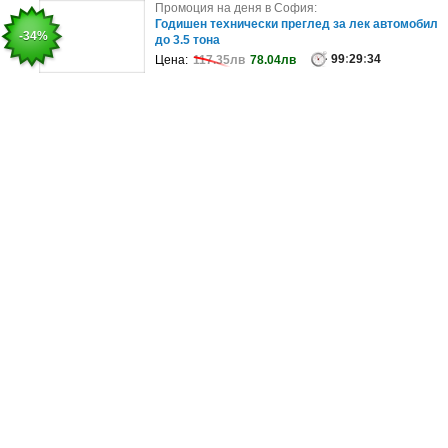
Промоция на деня в София:
Промоция на деня в София:
Пълни кръвни изследвания, с възможност за
Годишен технически преглед за лек автомобил
-19%
-34%
PSA за мъже или FT4 и TSH за жени
до 3.5 тона
99
99
:
29
:
29
:
34
:
34
Цена:
Цена:
91.78лв
117.35лв
73.90лв
78.04лв