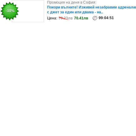
Промоция на деня в София:
Промоция на деня в София:
Вип комплексно почистване за лек автомобил
Покори вълните! Изживей незабравим адренали
-35%
-10%
с джет за един или двама - на..
99
:
04
:
51
Цена:
166.25лв
107.57лв
99
:
04
:
51
Цена:
78.23лв
70.41лв