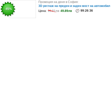
Промоция на деня в София:
Промоция на деня в София:
НеМузеят на Пловдив: Изживей Fantasy света -
3D реглаж на преден и заден мост на автомобил
-43%
-45%
вход за възрастен и дете
99
:
26
:
36
Цена:
90.01лв
49.89лв
99
:
26
:
32
Цена:
43.03лв
24.45лв